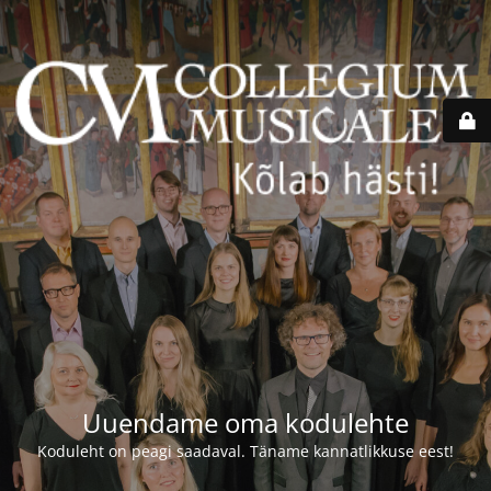
Uuendame oma kodulehte
Koduleht on peagi saadaval. Täname kannatlikkuse eest!