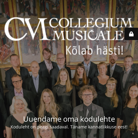
Uuendame oma kodulehte
Koduleht on peagi saadaval. Täname kannatlikkuse eest!