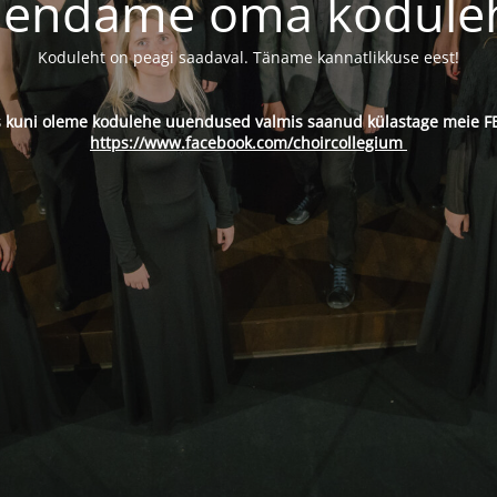
endame oma kodule
Koduleht on peagi saadaval. Täname kannatlikkuse eest!
s kuni oleme kodulehe uuendused valmis saanud külastage meie FB
https://www.facebook.com/choircollegium