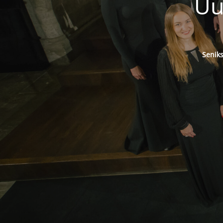
Uu
Senik