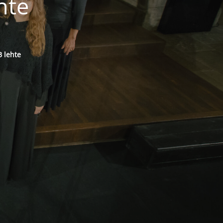
hte
 lehte