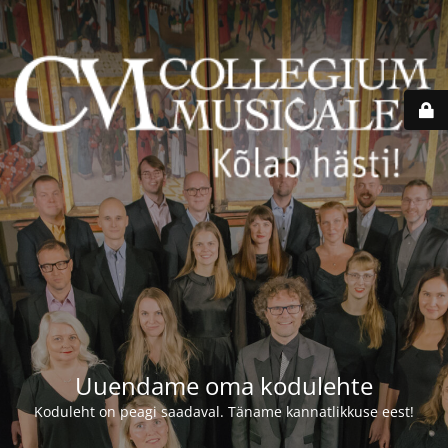
Uuendame oma kodulehte
Koduleht on peagi saadaval. Täname kannatlikkuse eest!