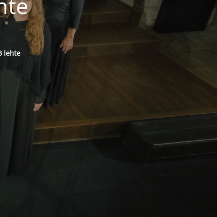
hte
 lehte