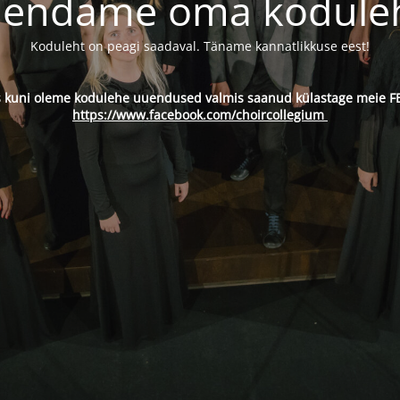
endame oma kodule
Koduleht on peagi saadaval. Täname kannatlikkuse eest!
s kuni oleme kodulehe uuendused valmis saanud külastage meie FB
https://www.facebook.com/choircollegium