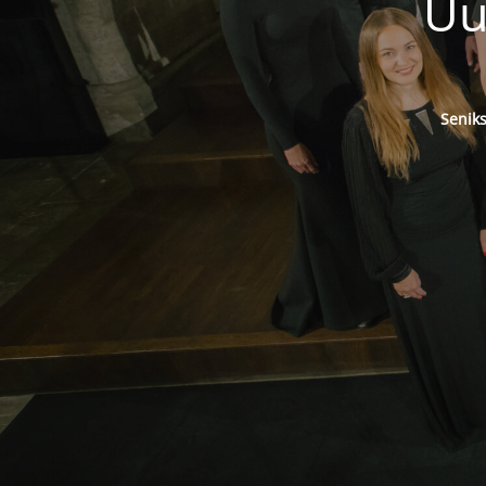
Uu
Senik