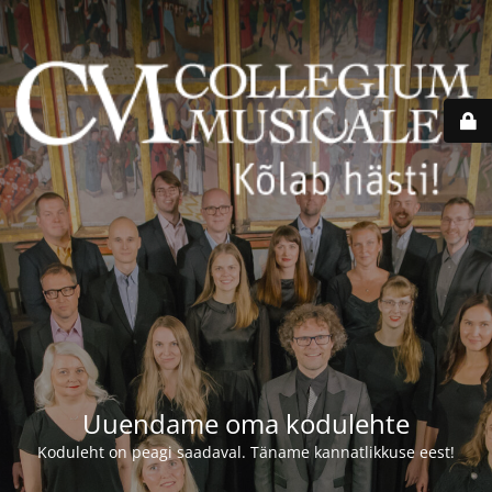
Uuendame oma kodulehte
Koduleht on peagi saadaval. Täname kannatlikkuse eest!