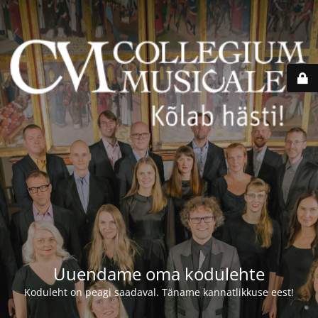
Uuendame oma kodulehte
Koduleht on peagi saadaval. Täname kannatlikkuse eest!