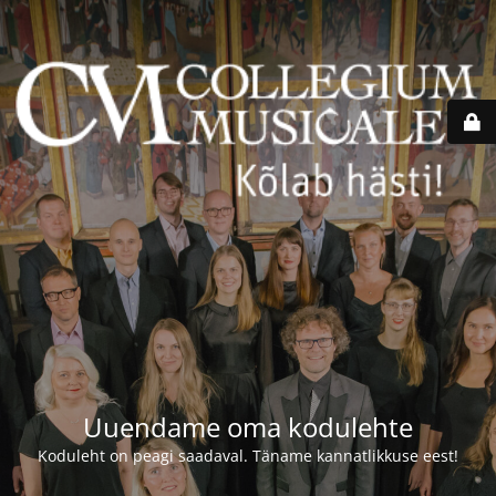
Uuendame oma kodulehte
Koduleht on peagi saadaval. Täname kannatlikkuse eest!