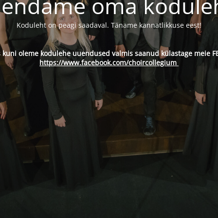
endame oma kodule
Koduleht on peagi saadaval. Täname kannatlikkuse eest!
s kuni oleme kodulehe uuendused valmis saanud külastage meie FB
https://www.facebook.com/choircollegium