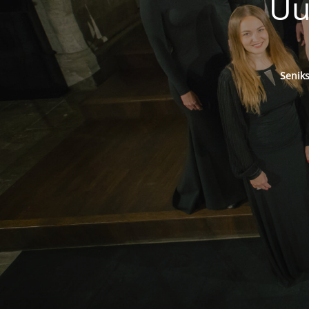
Uu
Senik