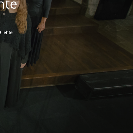
hte
 lehte