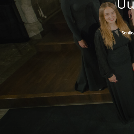
Uu
Senik