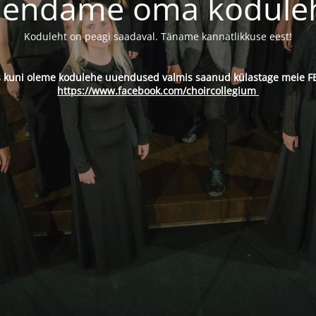
endame oma kodule
Koduleht on peagi saadaval. Täname kannatlikkuse eest!
s kuni oleme kodulehe uuendused valmis saanud külastage meie FB
https://www.facebook.com/choircollegium