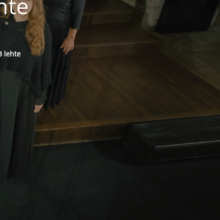
hte
 lehte