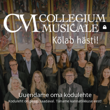
Uuendame oma kodulehte
Koduleht on peagi saadaval. Täname kannatlikkuse eest!