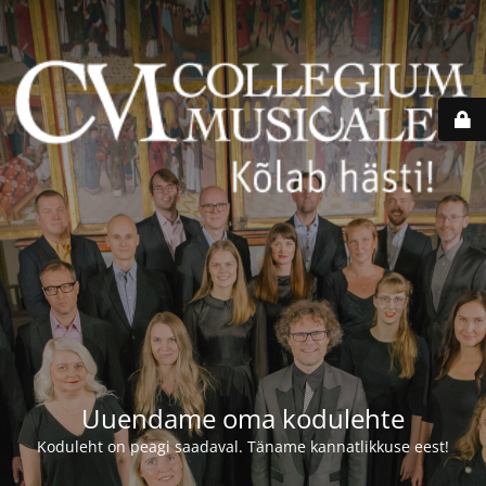
Uuendame oma kodulehte
Koduleht on peagi saadaval. Täname kannatlikkuse eest!