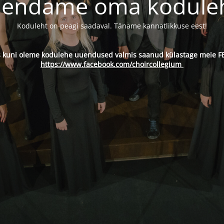
endame oma kodule
Koduleht on peagi saadaval. Täname kannatlikkuse eest!
s kuni oleme kodulehe uuendused valmis saanud külastage meie FB
https://www.facebook.com/choircollegium