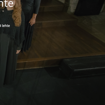
hte
 lehte