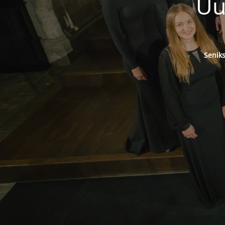
Uu
Senik