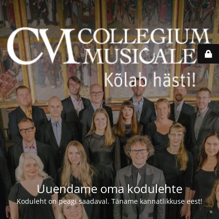
Uuendame oma kodulehte
Koduleht on peagi saadaval. Täname kannatlikkuse eest!