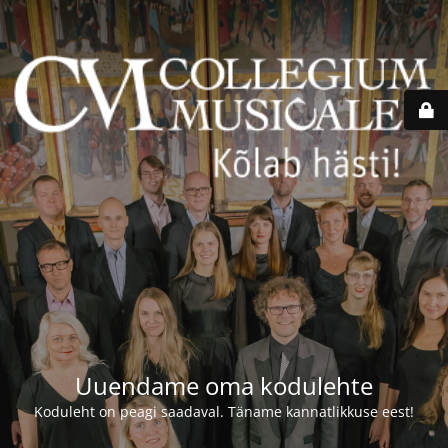
Uuendame oma kodulehte
Koduleht on peagi saadaval. Täname kannatlikkuse eest!