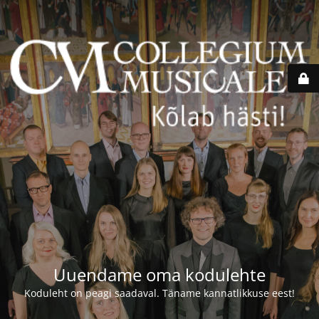
Uuendame oma kodulehte
Koduleht on peagi saadaval. Täname kannatlikkuse eest!