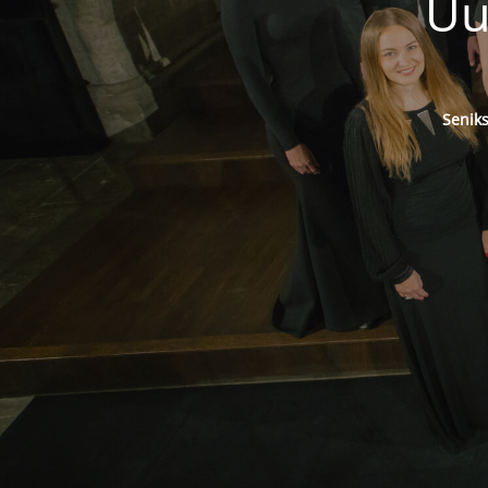
Uu
Senik