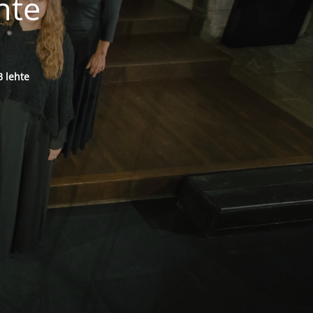
hte
 lehte