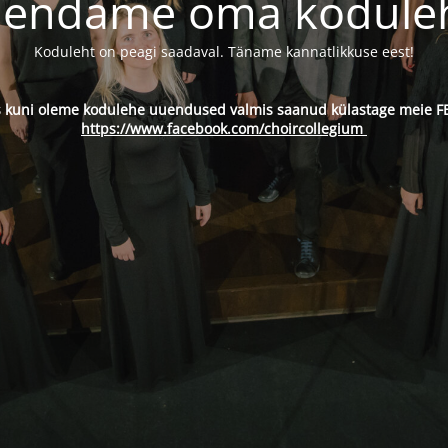
endame oma kodule
Koduleht on peagi saadaval. Täname kannatlikkuse eest!
s kuni oleme kodulehe uuendused valmis saanud külastage meie FB
https://www.facebook.com/choircollegium