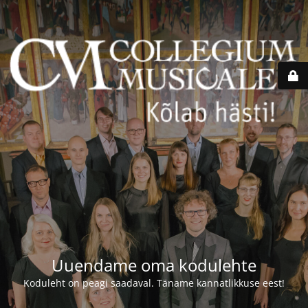
Uuendame oma kodulehte
Koduleht on peagi saadaval. Täname kannatlikkuse eest!