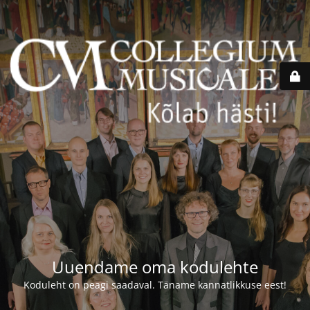
Uuendame oma kodulehte
Koduleht on peagi saadaval. Täname kannatlikkuse eest!