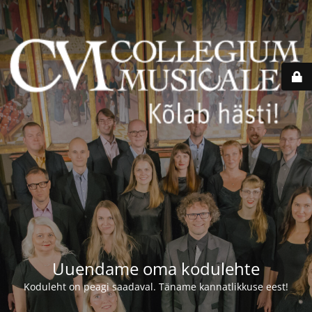
Uuendame oma kodulehte
Koduleht on peagi saadaval. Täname kannatlikkuse eest!