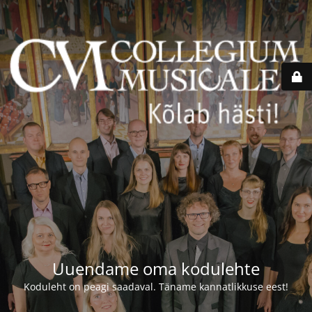
Uuendame oma kodulehte
Koduleht on peagi saadaval. Täname kannatlikkuse eest!