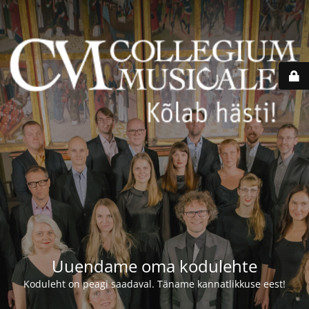
Uuendame oma kodulehte
Koduleht on peagi saadaval. Täname kannatlikkuse eest!