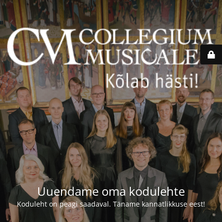
Uuendame oma kodulehte
Koduleht on peagi saadaval. Täname kannatlikkuse eest!