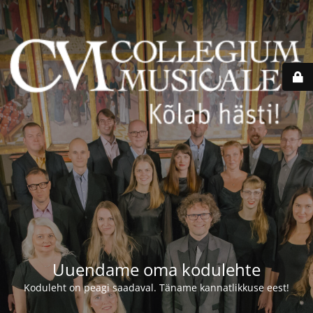
Uuendame oma kodulehte
Koduleht on peagi saadaval. Täname kannatlikkuse eest!