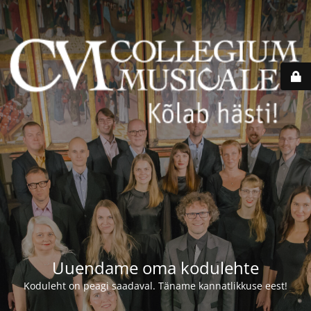
Uuendame oma kodulehte
Koduleht on peagi saadaval. Täname kannatlikkuse eest!