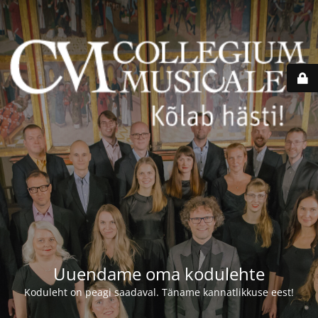
Uuendame oma kodulehte
Koduleht on peagi saadaval. Täname kannatlikkuse eest!