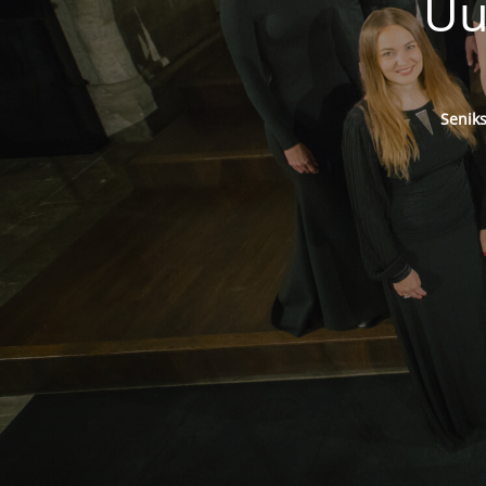
Uu
Senik