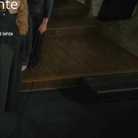
hte
 lehte