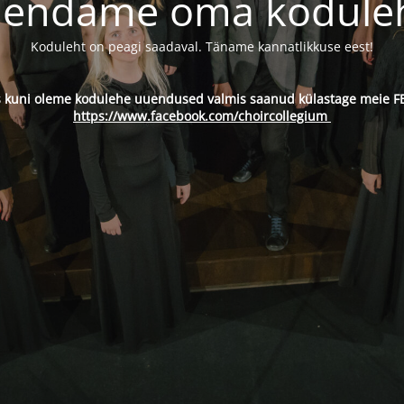
endame oma kodule
Koduleht on peagi saadaval. Täname kannatlikkuse eest!
s kuni oleme kodulehe uuendused valmis saanud külastage meie FB
https://www.facebook.com/choircollegium