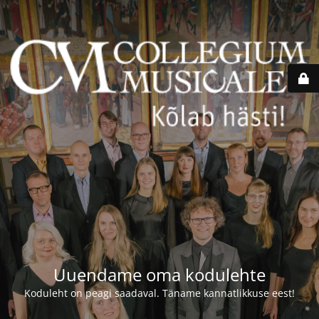
Uuendame oma kodulehte
Koduleht on peagi saadaval. Täname kannatlikkuse eest!