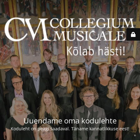
Uuendame oma kodulehte
Koduleht on peagi saadaval. Täname kannatlikkuse eest!