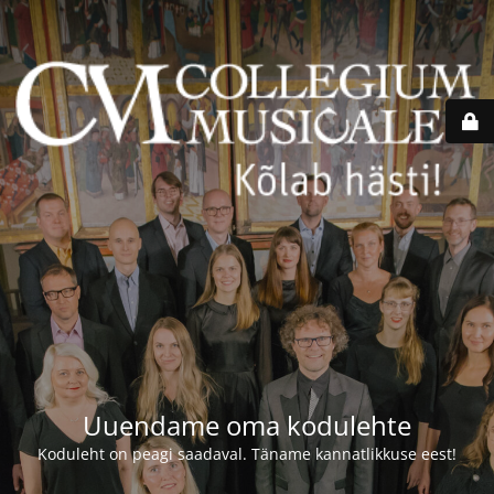
Uuendame oma kodulehte
Koduleht on peagi saadaval. Täname kannatlikkuse eest!